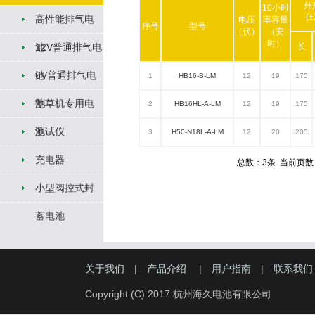
外
10小时
(
高性能排气电
电压
率容量
序号
型号
（伏）
（安
时）
长
池
12V普通排气电
池
6V普通排气电
1
HB16-B-LM
12
19
175
池
割草机专用电
2
HB16HL-A-LM
12
19
175
池
测试仪
3
H50-N18L-A-LM
12
20
205
充电器
总数：3条 当前页数
小型阀控式封
蓄电池
关于我们
|
产品介绍
|
用户指南
|
联系我们
Copyright (C) 2017 杭州海久电池有限公司