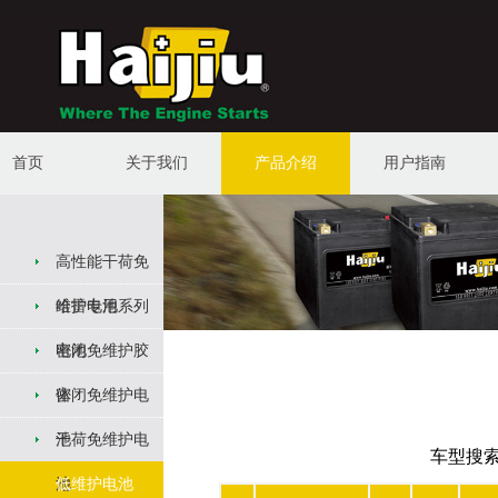
首页
关于我们
产品介绍
用户指南
高性能干荷免
维护电池
哈雷专用系列
电池
密闭免维护胶
体
密闭免维护电
池
干荷免维护电
车型搜
池
低维护电池