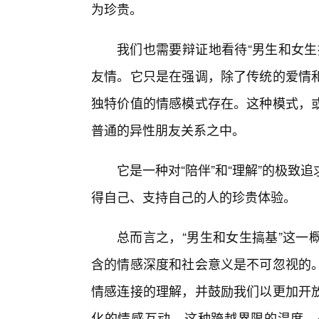
为珍贵。
我们也需要辩证地看待“男生和女生
友情。它只是在强调，除了传统的爱情
独特价值的情感模式存在。这种模式，
普通的异性朋友关系之中。
它是一种对“陪伴”和“理解”的极
得自己、支持自己的人的珍贵体验。
总而言之，“男生和女生搞基”这一
含的情感深度和社会意义是不可忽视的
情感连接的理解，并鼓励我们以更加开放
化的情感互动。这种跨越界限的温度，